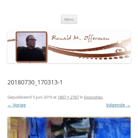
Ronald M. Offerman
Dichter en tekstschrijver
Ga
Menu
naar
de
inhoud
20180730_170313-1
Gepubliceerd
5 juni 2019
at
1807 × 2767
in
Exposities
.
← Vorige
Volgende →