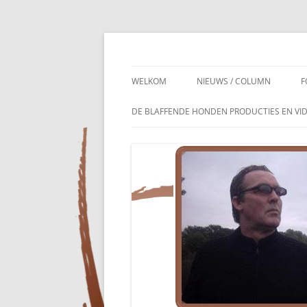
Dichter en tekstschrijver
Ronald M. Offerma
WELKOM
NIEUWS / COLUMN
F
DE BLAFFENDE HONDEN PRODUCTIES EN VID