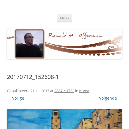
Ronald M. Offerman
Dichter en tekstschrijver
Ga
Menu
naar
de
inhoud
20170712_152608-1
Gepubliceerd
21 juli 2017
at
2887 × 1732
in
Kunst
.
← Vorige
Volgende →