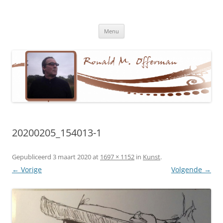
Ronald M. Offerman
Dichter en tekstschrijver
Ga
Menu
naar
de
inhoud
20200205_154013-1
Gepubliceerd
3 maart 2020
at
1697 × 1152
in
Kunst
.
← Vorige
Volgende →