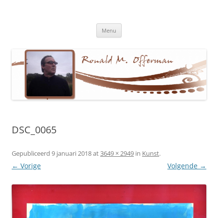
Ronald M. Offerman
Dichter en tekstschrijver
Ga
Menu
naar
de
inhoud
DSC_0065
Gepubliceerd
9 januari 2018
at
3649 × 2949
in
Kunst
.
← Vorige
Volgende →