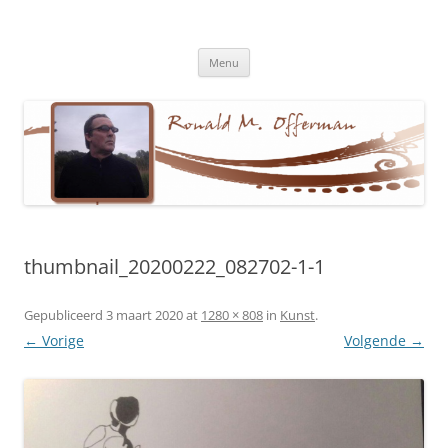
Ronald M. Offerman
Dichter en tekstschrijver
Ga
Menu
naar
de
inhoud
thumbnail_20200222_082702-1-1
Gepubliceerd
3 maart 2020
at
1280 × 808
in
Kunst
.
← Vorige
Volgende →