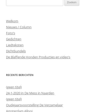
Z
o
e
k
Welkom
e
Nieuws / Column
n
Foto’s
n
Gedichten
a
Liedteksten
a
Dichtbundels
r
De Blaffende Honden Producties en video’s
:
RECENTE BERICHTEN
(geen titel)
24-1-2020 in De Mess in Naarden
(geen titel)
Oudejaarsvoorstelling De Verzamelaar
Amsterdam Allooi