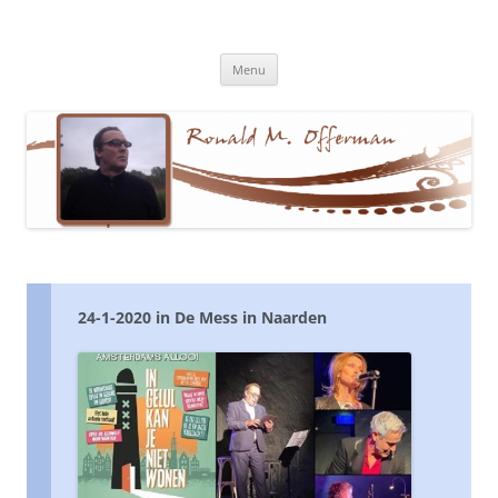
Ronald M. Offerman
Dichter en tekstschrijver
Ga
Menu
naar
de
inhoud
24-1-2020 in De Mess in Naarden